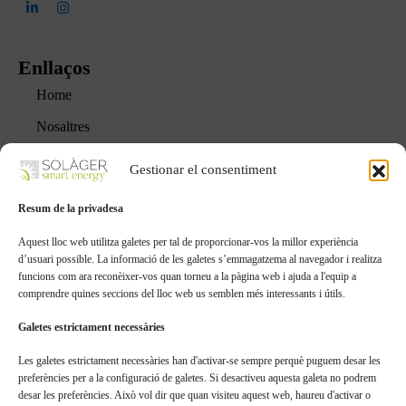
Enllaços
Home
Nosaltres
Serveis
Gestionar el consentiment
Projectes
Resum de la privadesa
FAQs
Aquest lloc web utilitza galetes per tal de proporcionar-vos la millor experiència
Blog
d’usuari possible. La informació de les galetes s’emmagatzema al navegador i realitza
funcions com ara reconèixer-vos quan torneu a la pàgina web i ajuda a l'equip a
comprendre quines seccions del lloc web us semblen més interessants i útils.
Serveis
Galetes estrictament necessàries
Projectes Agrovoltaics
Les galetes estrictament necessàries han d'activar-se sempre perquè puguem desar les
Fotovoltaica respectuosa
preferències per a la configuració de galetes. Si desactiveu aquesta galeta no podrem
desar les preferències. Això vol dir que quan visiteu aquest web, haureu d'activar o
Emmagatzematge energètic