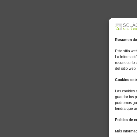
Resumen de 
Este sitio we
La informaci
reconocerle 
del sitio web
Cookies est
Las cookies 
guardar las p
podremos guar
tendrá que ac
Política de 
Más informaci