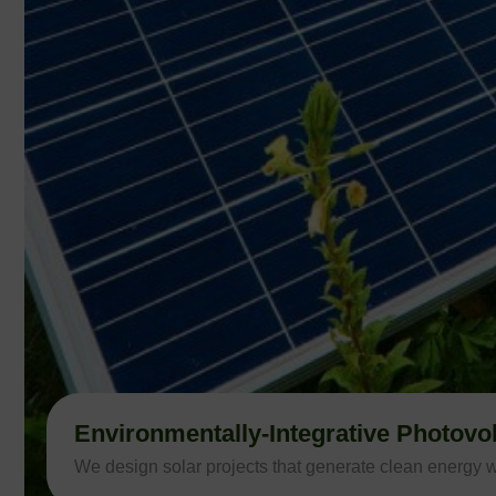
Environmentally-Integrative Photovol
We design solar projects that generate clean energy wi