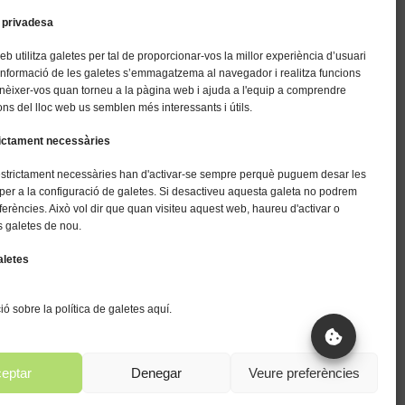
 privadesa
eb utilitza galetes per tal de proporcionar-vos la millor experiència d’usuari
 informació de les galetes s’emmagatzema al navegador i realitza funcions
nèixer-vos quan torneu a la pàgina web i ajuda a l'equip a comprendre
ns del lloc web us semblen més interessants i útils.
rictament necessàries
estrictament necessàries han d'activar-se sempre perquè puguem desar les
per a la configuració de galetes. Si desactiveu aquesta galeta no podrem
ferències. Això vol dir que quan visiteu aquest web, haureu d'activar o
s galetes de nou.
aletes
ó sobre la política de galetes aquí.
eptar
Denegar
Veure preferències