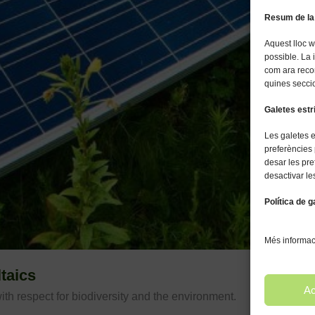
Resum de la
Aquest lloc w
possible. La
com ara reco
quines seccio
Galetes est
Les galetes 
preferències 
desar les pre
desactivar le
Política de g
Més informaci
taics
Ac
th respect for biodiversity and the environment.