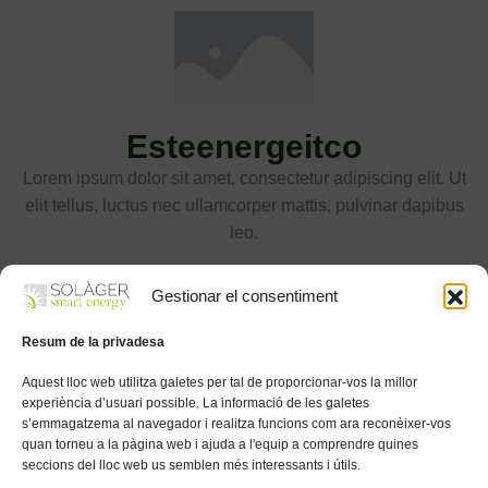
Esteenergeitco
Lorem ipsum dolor sit amet, consectetur adipiscing elit. Ut
elit tellus, luctus nec ullamcorper mattis, pulvinar dapibus
leo.
Gestionar el consentiment
Resum de la privadesa
Aquest lloc web utilitza galetes per tal de proporcionar-vos la millor
experiència d’usuari possible. La informació de les galetes
s’emmagatzema al navegador i realitza funcions com ara reconèixer-vos
quan torneu a la pàgina web i ajuda a l'equip a comprendre quines
seccions del lloc web us semblen més interessants i útils.