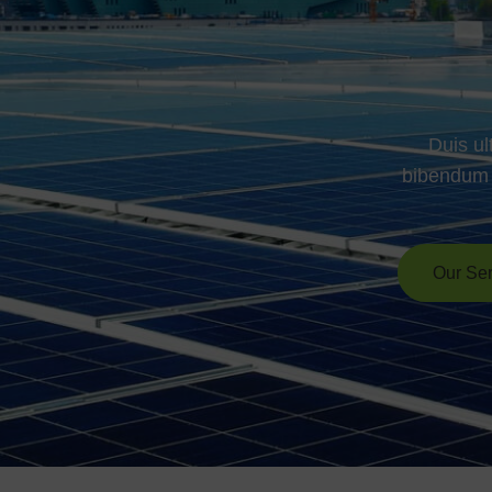
Duis ul
bibendum i
Our Ser