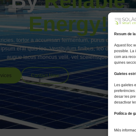
By
Reliable
Energy!
Resum de la
tricies, tortor a accumsan fermentum, purus diam mollis v
Aquest lloc w
psum erat quis leo. Vestibulum finibus, leo dapibus feug
possible. La
augue lacus rhoncus velit, vel scelerisque odio est.
com ara reco
quines seccio
Galetes est
vices
Contact Now
Les galetes 
preferències 
desar les pre
desactivar le
Política de g
Més informaci