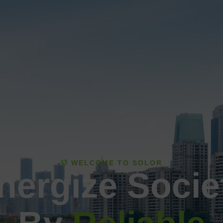
WELCOME TO SOLOR
nergize Socie