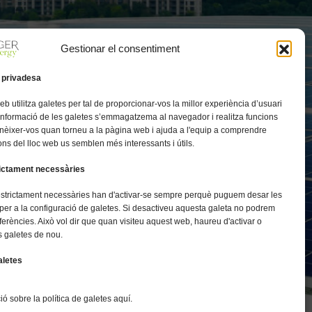
Gestionar el consentiment
 privadesa
elit, eu
eb utilitza galetes per tal de proporcionar-vos la millor experiència d’usuari
iat rutrum,
 informació de les galetes s’emmagatzema al navegador i realitza funcions
nèixer-vos quan torneu a la pàgina web i ajuda a l'equip a comprendre
ns del lloc web us semblen més interessants i útils.
rictament necessàries
estrictament necessàries han d'activar-se sempre perquè puguem desar les
per a la configuració de galetes. Si desactiveu aquesta galeta no podrem
ferències. Això vol dir que quan visiteu aquest web, haureu d'activar o
s galetes de nou.
aletes
ó sobre la política de galetes aquí.