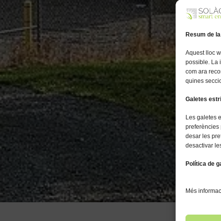
Resum de la
Aquest lloc w
possible. La
com ara reco
quines seccio
Galetes est
Les galetes 
preferències 
desar les pre
desactivar le
Política de g
Més informaci