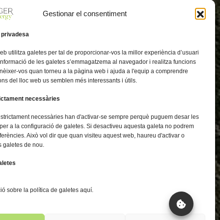
Gestionar el consentiment
 privadesa
eb utilitza galetes per tal de proporcionar-vos la millor experiència d’usuari
 informació de les galetes s’emmagatzema al navegador i realitza funcions
nèixer-vos quan torneu a la pàgina web i ajuda a l'equip a comprendre
ns del lloc web us semblen més interessants i útils.
rictament necessàries
estrictament necessàries han d'activar-se sempre perquè puguem desar les
per a la configuració de galetes. Si desactiveu aquesta galeta no podrem
ferències. Això vol dir que quan visiteu aquest web, haureu d'activar o
s galetes de nou.
aletes
ó sobre la política de galetes aquí.