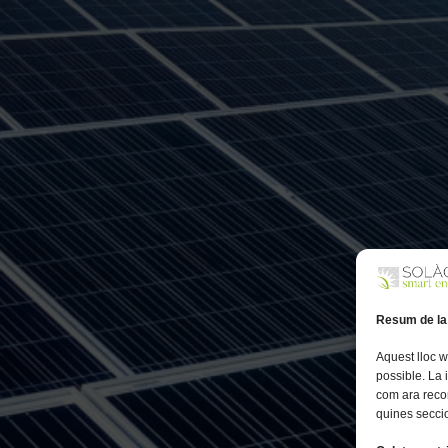
Resum de la
Aquest lloc w
possible. La
com ara reco
quines seccio