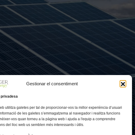
Gestionar el consentiment
 privadesa
eb utilitza galetes per tal de proporcionar-vos la millor experiència d’usuari
 informació de les galetes s’emmagatzema al navegador i realitza funcions
nèixer-vos quan torneu a la pàgina web i ajuda a l'equip a comprendre
ns del lloc web us semblen més interessants i útils.