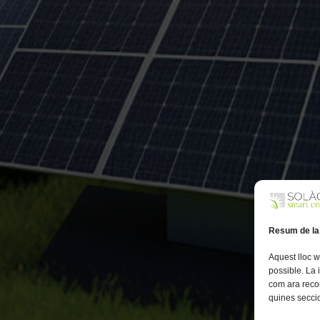
Resum de la
Aquest lloc w
possible. La
com ara reco
quines seccio