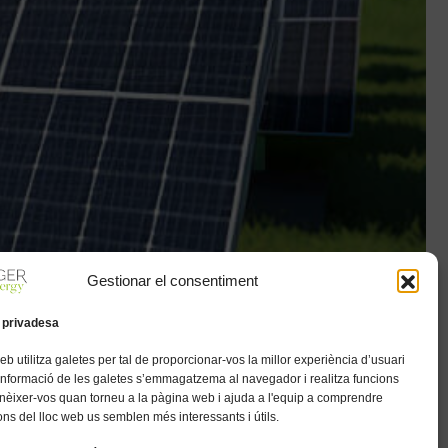
Gestionar el consentiment
 privadesa
eb utilitza galetes per tal de proporcionar-vos la millor experiència d’usuari
 informació de les galetes s’emmagatzema al navegador i realitza funcions
nèixer-vos quan torneu a la pàgina web i ajuda a l'equip a comprendre
ns del lloc web us semblen més interessants i útils.